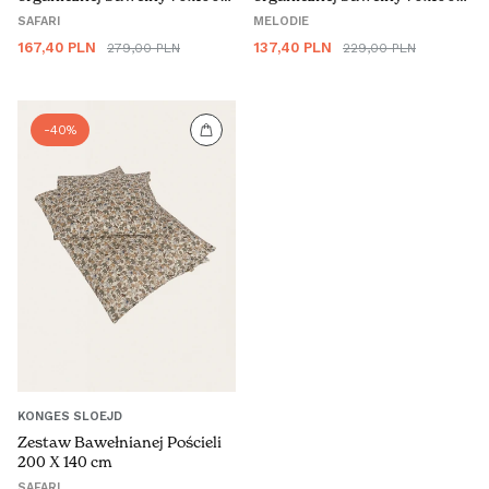
HRVATSKA (€)
cm
cm
SAFARI
MELODIE
Cena
Cena
Cena
Cena
167,40 PLN
137,40 PLN
279,00 PLN
229,00 PLN
ΚΎΠΡΟΣ (€)
promocyjna
regularna
promocyjna
regularna
ČESKO (€)
-40%
DANMARK (€)
EESTI (€)
SUOMI (€)
FRANCE (€)
ΕΛΛΆΔΑ (€)
KONGES SLOEJD
Zestaw Bawełnianej Pościeli
ESPAÑA (€)
200 X 140 cm
SAFARI