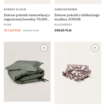
KONGES SLOEJD
GARBO&FRIENDS
Zestaw pościeli niemowlęcej z
Zestaw pościeli z delikatnego
organicznej bawełny 70x100
muślinu JUNIOR
cm
ROAR
BLACKBERRY
Cena
Cena
Cena
137,40 PLN
399,00 PLN
229,00 PLN
promocyjna
regularna
regularna