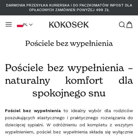
Przejdź
DARMOWA PRZESYŁKA KURIERSKA I DO PACZKOMATÓW INPOST DLA
do
OPŁACONYCH ZAMÓWIEŃ POWYŻEJ 499 ZŁ
Zamknij
treści
Filtruj
J
PL
ę
Pościele bez wypełnienia
z
y
Pościele bez wypełnienia –
k
naturalny komfort dla
spokojnego snu
Pościel bez wypełnienia
to idealny wybór dla rodziców
poszukujących elastycznego i praktycznego rozwiązania do
dziecięcej sypialni. W odróżnieniu od kompletu z wszytym
wypełnieniem, pościel bez wypełnienia składa się wyłącznie