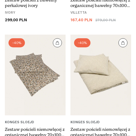
perkalowej ivory
organicznej bawełny 70x100
cm
IVORY
VILLETTA
Cena
Cena
Cena
299,00 PLN
167,40 PLN
279,00 PLN
regularna
promocyjna
regularna
-40%
-40%
ÖSTERREICH (€)
KONGES SLOEJD
KONGES SLOEJD
BELGIË (€)
Zestaw pościeli niemowlęcej z
Zestaw pościeli niemowlęcej z
organicznej bawełny 70x100
organicznej bawełny 70x100