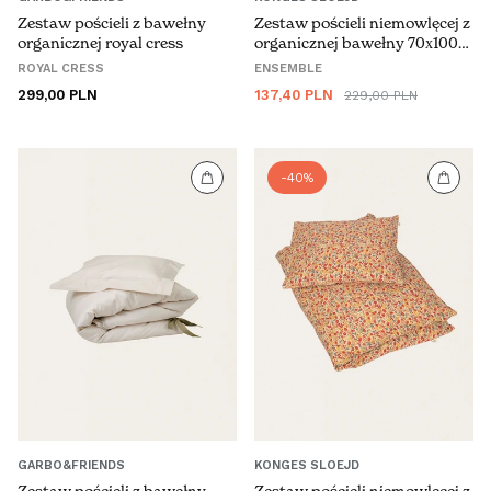
Zestaw pościeli z bawełny
Zestaw pościeli niemowlęcej z
organicznej royal cress
organicznej bawełny 70x100
cm
ROYAL CRESS
ENSEMBLE
Cena
Cena
Cena
299,00 PLN
137,40 PLN
229,00 PLN
regularna
promocyjna
regularna
-40%
GARBO&FRIENDS
KONGES SLOEJD
Zestaw pościeli z bawełny
Zestaw pościeli niemowlęcej z