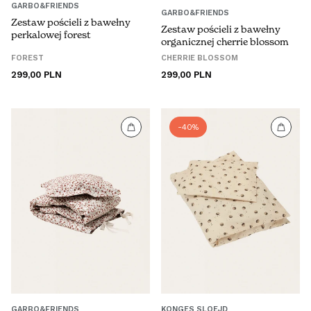
GARBO&FRIENDS
GARBO&FRIENDS
Zestaw pościeli z bawełny
Zestaw pościeli z bawełny
perkalowej forest
organicznej cherrie blossom
FOREST
CHERRIE BLOSSOM
Cena
Cena
299,00 PLN
299,00 PLN
regularna
regularna
-40%
GARBO&FRIENDS
KONGES SLOEJD