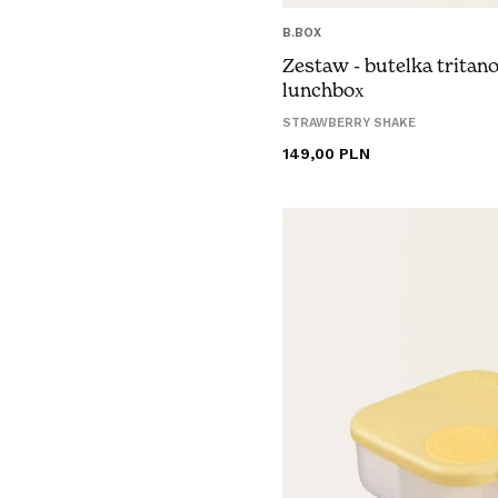
B.BOX
Zestaw - butelka tritan
lunchbox
STRAWBERRY SHAKE
Cena
149,00 PLN
regularna