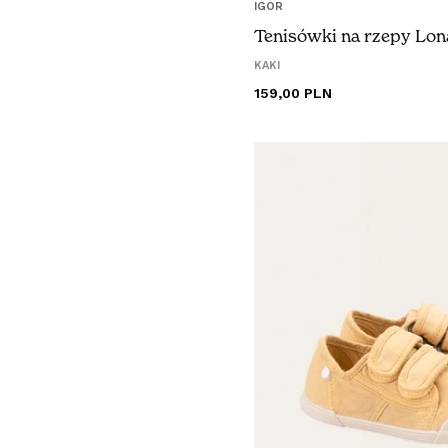
IGOR
Tenisówki na rzepy Lon
KAKI
Cena
159,00 PLN
regularna