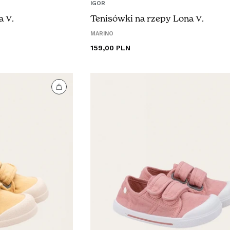
IGOR
a V.
Tenisówki na rzepy Lona V.
MARINO
Cena
159,00 PLN
regularna