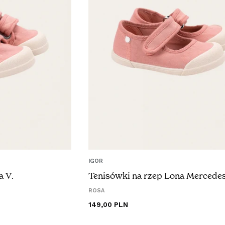
IGOR
a V.
Tenisówki na rzep Lona Mercede
ROSA
Cena
149,00 PLN
regularna