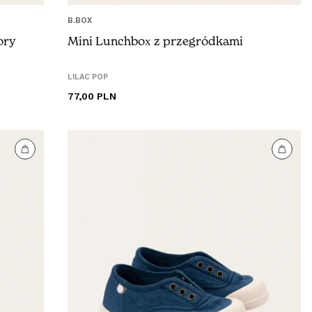
B.BOX
ory
Mini Lunchbox z przegródkami
LILAC POP
Cena
77,00 PLN
regularna