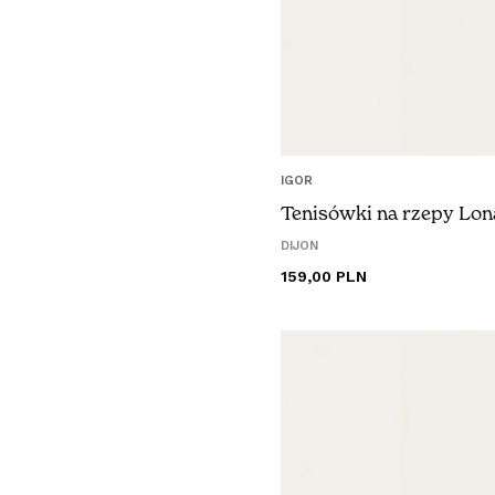
IGOR
Tenisówki na rzepy Lon
DIJON
Cena
159,00 PLN
regularna