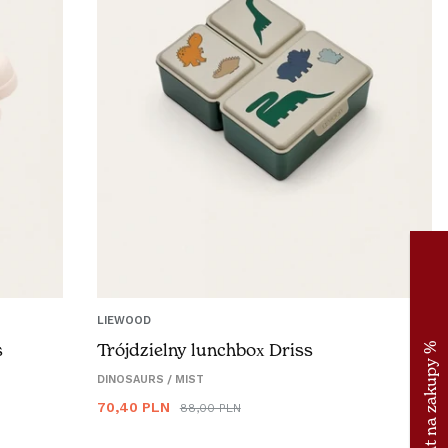
LIEWOOD
s
Trójdzielny lunchbox Driss
DINOSAURS / MIST
Cena
70,40 PLN
Cena
88,00 PLN
promocyjna
regularna