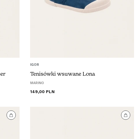
IGOR
ver
Tenisówki wsuwane Lona
MARINO
Cena
149,00 PLN
regularna