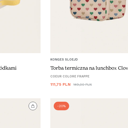
KONGES SLOEJD
ródkami
Torba termiczna na lunchbox Clo
COEUR COLORE FRAPPE
Cena
111,75 PLN
Cena
149,00 PLN
promocyjna
regularna
-20%