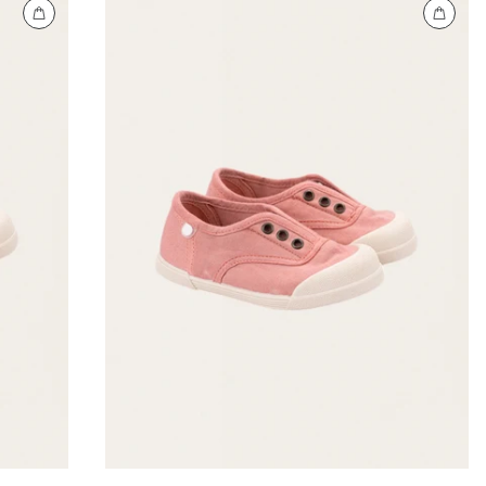
SUOMI (€)
FRANCE (€)
ΕΛΛΆΔΑ (€)
ESPAÑA (€)
NEDERLAND (€)
ÉIRE (€)
LUXEMBOURG (€)
DEUTSCHLAND (€)
POLSKA (PLN)