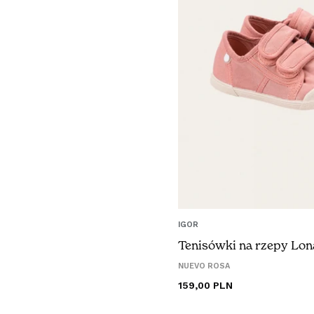
IGOR
Tenisówki na rzepy Lon
NUEVO ROSA
Cena
159,00 PLN
regularna