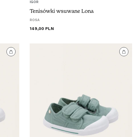
IGOR
PORTUGAL (€)
Tenisówki wsuwane Lona
SLOVENSKO (€)
ROSA
Cena
149,00 PLN
regularna
SLOVENIJA (€)
SVERIGE (€)
MAGYARORSZÁG (€)
ITALIA (€)