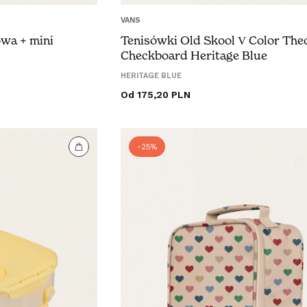
VANS
owa + mini
Tenisówki Old Skool V Color The
Checkboard Heritage Blue
HERITAGE BLUE
Od 175,20 PLN
-25%