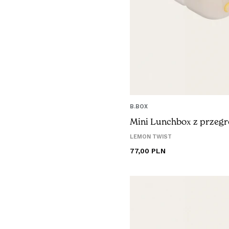
B.BOX
Mini Lunchbox z przeg
LEMON TWIST
Cena
77,00 PLN
regularna