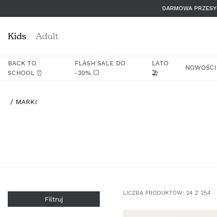
Przejdź
DARMOWA PRZESYŁ
do
treści
Kids
Adult
BACK TO
FLASH SALE DO
LATO
NOWOŚCI
SCHOOL ⏰
-30% 💥
🏖️
MARKI
LICZBA PRODUKTÓW:
24
Z
254
Filtruj