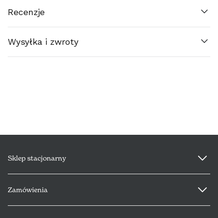
Recenzje
FRANCE (€)
Wysyłka i zwroty
ΕΛΛΆΔΑ (€)
ESPAÑA (€)
NEDERLAND (€)
ÉIRE (€)
LUXEMBOURG (€)
Sklep stacjonarny
DEUTSCHLAND (€)
Zamówienia
POLSKA (PLN)
PORTUGAL (€)