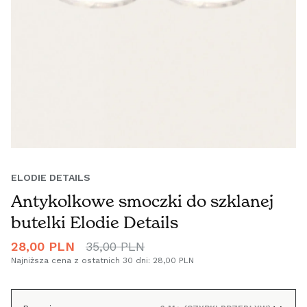
ELODIE DETAILS
Antykolkowe smoczki do szklanej
butelki Elodie Details
Cena
28,00 PLN
Cena
35,00 PLN
promocyjna
regularna
Najniższa cena z ostatnich 30 dni:
28,00 PLN