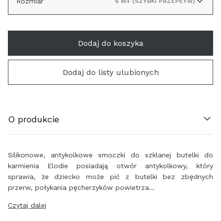
Rozmiar
6 M+ (SZYBKI PRZEPŁYW)
Dodaj do koszyka
ÖSTERREICH (€)
BELGIË (€)
Dodaj do listy ulubionych
HRVATSKA (€)
O produkcie
ΚΎΠΡΟΣ (€)
ČESKO (€)
Silikonowe, antykolkowe smoczki do szklanej butelki do
karmienia Elodie posiadają otwór antykolkowy, który
DANMARK (€)
sprawia, że dziecko może pić z butelki bez zbędnych
przerw, połykania pęcherzyków powietrza…
EESTI (€)
Czytaj dalej
SUOMI (€)