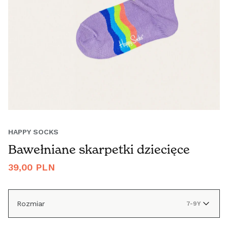
HAPPY SOCKS
Bawełniane skarpetki dziecięce
Cena
39,00 PLN
regularna
ÖSTERREICH (€)
Rozmiar
7-9Y
BELGIË (€)