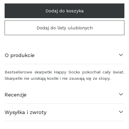
Dodaj do koszyka
HRVATSKA (€)
Dodaj do listy ulubionych
ΚΎΠΡΟΣ (€)
ČESKO (€)
O produkcie
DANMARK (€)
EESTI (€)
Bestsellerowe skarpetki Happy Socks pokochał cały świat.
Skarpetki nie uciskają kostki i nie zsuwają się ze stopy.
SUOMI (€)
Recenzje
FRANCE (€)
Wysyłka i zwroty
ΕΛΛΆΔΑ (€)