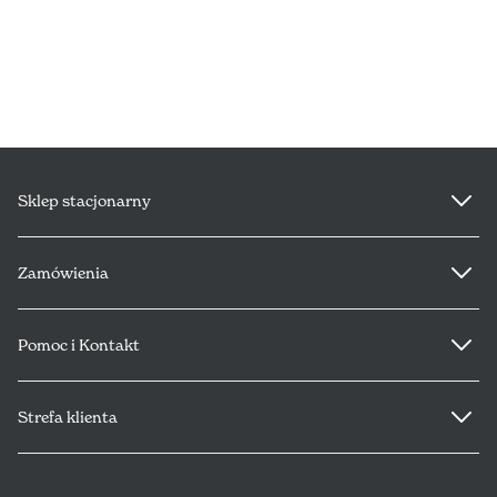
ESPAÑA (€)
NEDERLAND (€)
ÉIRE (€)
LUXEMBOURG (€)
Sklep stacjonarny
DEUTSCHLAND (€)
Zamówienia
POLSKA (PLN)
PORTUGAL (€)
Pomoc i Kontakt
SLOVENSKO (€)
Strefa klienta
SLOVENIJA (€)
12-24M
Powiadom mnie o dostępności