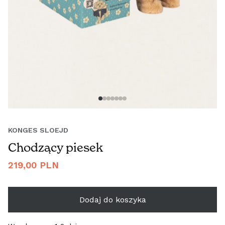
KONGES SLOEJD
Chodzący piesek
Cena
219,00 PLN
regularna
Dodaj do koszyka