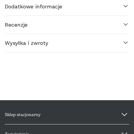
EESTI (€)
Dodatkowe informacje
SUOMI (€)
Recenzje
FRANCE (€)
Wysyłka i zwroty
ΕΛΛΆΔΑ (€)
ESPAÑA (€)
NEDERLAND (€)
ÉIRE (€)
LUXEMBOURG (€)
Sklep stacjonarny
DEUTSCHLAND (€)
Zamówienia