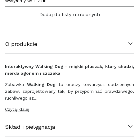
Wysyłamy w:
1-2 dni
Dodaj do listy ulubionych
O produkcie
ÖSTERREICH (€)
BELGIË (€)
Interaktywny Walking Dog – miękki pluszak, który chodzi,
merda ogonem i szczeka
HRVATSKA (€)
Zabawka
Walking Dog
to uroczy towarzysz codziennych
zabaw, zaprojektowany tak, by przypominać prawdziwego,
ΚΎΠΡΟΣ (€)
ruchliwego sz…
ČESKO (€)
Czytaj dalej
DANMARK (€)
Skład i pielęgnacja