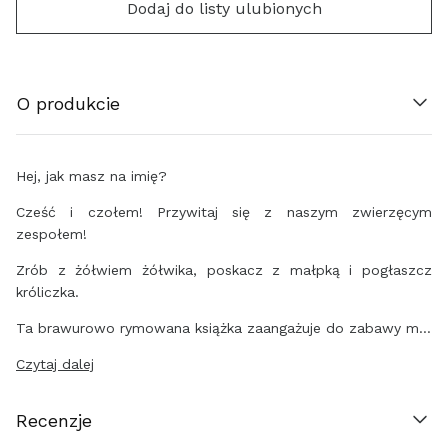
Dodaj do listy ulubionych
ÖSTERREICH (€)
BELGIË (€)
O produkcie
HRVATSKA (€)
Hej, jak masz na imię?
ΚΎΠΡΟΣ (€)
Cześć i czołem! Przywitaj się z naszym zwierzęcym
zespołem!
ČESKO (€)
Zrób z żółwiem żółwika, poskacz z małpką i pogłaszcz
DANMARK (€)
króliczka.
Ta brawurowo rymowana książka zaangażuje do zabawy m…
EESTI (€)
Czytaj dalej
SUOMI (€)
Recenzje
FRANCE (€)