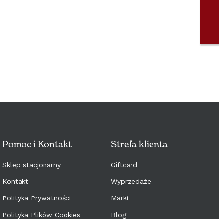
PORTUGAL (€)
SLOVENSKO (€)
SLOVENIJA (€)
SVERIGE (€)
MAGYARORSZÁG (€)
ITALIA (€)
Pomoc i Kontakt
Strefa klienta
Sklep stacjonarny
Giftcard
Kontakt
Wyprzedaże
Polityka Prywatności
Marki
Polityka Plików Cookies
Blog