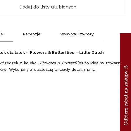
SUOMI (€)
Dodaj do listy ulubionych
FRANCE (€)
ΕΛΛΆΔΑ (€)
ie
Recenzje
Wysyłka i zwroty
ESPAÑA (€)
k dla lalek – Flowers & Butterflies – Little Dutch
NEDERLAND (€)
wózeczek z kolekcji
Flowers & Butterflies
to idealny towarzysz
baw. Wykonany z dbałością o każdy detal, ma r…
ÉIRE (€)
LUXEMBOURG (€)
DEUTSCHLAND (€)
POLSKA (PLN)