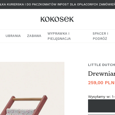
KA KURIERSKA I DO PACZKOMATÓW INPOST DLA OPŁACONYCH ZAMÓWIE
WYPRAWKA I
SPACER I
UBRANIA
ZABAWA
PIELĘGNACJA
PODRÓŻ
LITTLE DUTCH
Drewnian
Cena
259,00 PLN
regularna
Wysyłamy w:
1