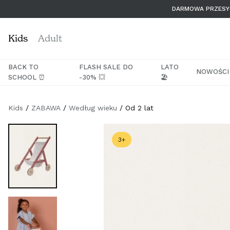
Przejdź
DARMOWA PRZESYŁ
do
treści
Kids
Adult
BACK TO
FLASH SALE DO
LATO
NOWOŚCI
SCHOOL ⏰
-30% 💥
🏖️
Kids
ZABAWA
Według wieku
Od 2 lat
3+