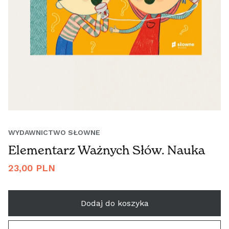
WYDAWNICTWO SŁOWNE
Elementarz Ważnych Słów. Nauka
Cena
23,00 PLN
regularna
Dodaj do koszyka
ÖSTERREICH (€)