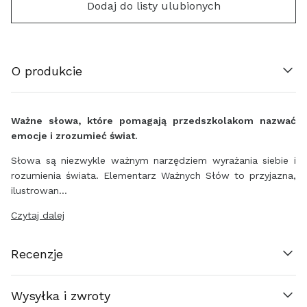
Dodaj do listy ulubionych
BELGIË (€)
HRVATSKA (€)
O produkcie
ΚΎΠΡΟΣ (€)
Ważne słowa, które pomagają przedszkolakom nazwać
ČESKO (€)
emocje i zrozumieć świat.
Słowa są niezwykle ważnym narzędziem wyrażania siebie i
DANMARK (€)
rozumienia świata. Elementarz Ważnych Słów to przyjazna,
ilustrowan…
EESTI (€)
Czytaj dalej
SUOMI (€)
Recenzje
FRANCE (€)
Wysyłka i zwroty
ΕΛΛΆΔΑ (€)