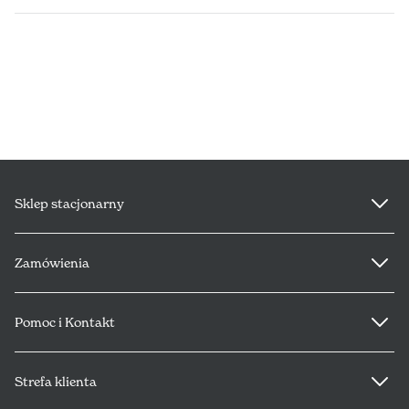
ESPAÑA (€)
NEDERLAND (€)
ÉIRE (€)
LUXEMBOURG (€)
Sklep stacjonarny
DEUTSCHLAND (€)
Zamówienia
POLSKA (PLN)
PORTUGAL (€)
Pomoc i Kontakt
SLOVENSKO (€)
Strefa klienta
SLOVENIJA (€)