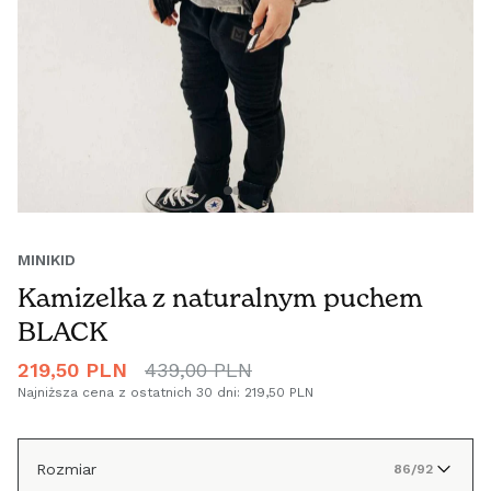
MINIKID
Kamizelka z naturalnym puchem
BLACK
Cena
219,50 PLN
Cena
439,00 PLN
promocyjna
regularna
Najniższa cena z ostatnich 30 dni:
219,50 PLN
Rozmiar
86/92