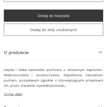
Dodaj do koszyka
ÖSTERREICH (€)
BELGIË (€)
Dodaj do listy ulubionych
HRVATSKA (€)
O produkcie
ΚΎΠΡΟΣ (€)
ČESKO (€)
Ciepła i lekka kamizelka puchowa z obszernym kapturem.
Wiatroszczelna i wodoszczelna.
Wypełniona naturalnym
DANMARK (€)
puchem, pozyskanym zgodnie z obowiązującymi przepisami
UE, przez starannie wyselekcjonowan…
EESTI (€)
Czytaj dalej
SUOMI (€)