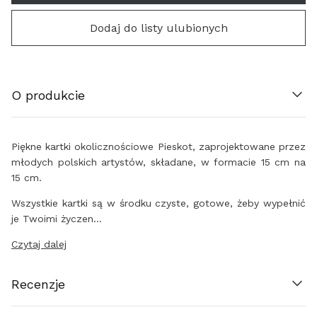
ÖSTERREICH (€)
Dodaj do listy ulubionych
BELGIË (€)
HRVATSKA (€)
O produkcie
ΚΎΠΡΟΣ (€)
Piękne kartki okolicznościowe Pieskot, zaprojektowane przez
ČESKO (€)
młodych polskich artystów, składane, w formacie 15 cm na
15 cm.
DANMARK (€)
Wszystkie kartki są w środku czyste, gotowe, żeby wypełnić
je Twoimi życzen…
EESTI (€)
Czytaj dalej
SUOMI (€)
Recenzje
FRANCE (€)