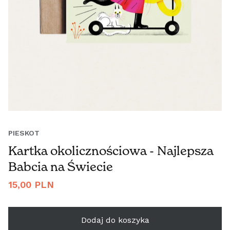
PIESKOT
Kartka okolicznościowa - Najlepsza
Babcia na Świecie
Cena
15,00 PLN
regularna
Dodaj do koszyka