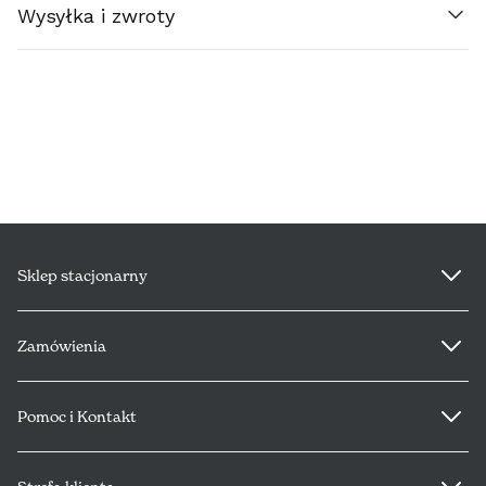
Wysyłka i zwroty
ΕΛΛΆΔΑ (€)
ESPAÑA (€)
NEDERLAND (€)
ÉIRE (€)
LUXEMBOURG (€)
Sklep stacjonarny
DEUTSCHLAND (€)
Zamówienia
POLSKA (PLN)
PORTUGAL (€)
Pomoc i Kontakt
SLOVENSKO (€)