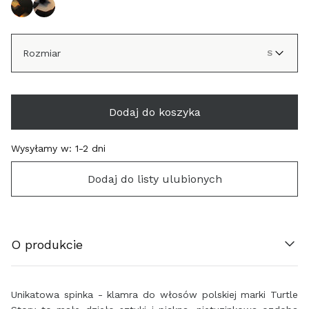
Rozmiar
S
Dodaj do koszyka
Wysyłamy w:
1-2 dni
Dodaj do listy ulubionych
ÖSTERREICH (€)
O produkcie
BELGIË (€)
Unikatowa spinka - klamra do włosów polskiej marki Turtle
HRVATSKA (€)