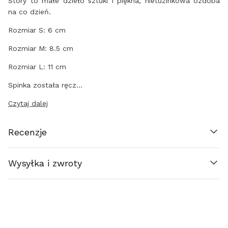
Story to małe dzieło sztuki i piękna, nietuzinkowa ozdoba
na co dzień.
ΚΎΠΡΟΣ (€)
Rozmiar S: 6 cm
ČESKO (€)
Rozmiar M: 8.5 cm
DANMARK (€)
Rozmiar L: 11 cm
Spinka została ręcz…
EESTI (€)
Czytaj dalej
SUOMI (€)
Recenzje
FRANCE (€)
Wysyłka i zwroty
ΕΛΛΆΔΑ (€)
ESPAÑA (€)
NEDERLAND (€)