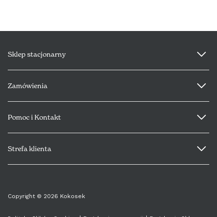
ÉIRE (€)
LUXEMBOURG (€)
Sklep stacjonarny
DEUTSCHLAND (€)
Zamówienia
POLSKA (PLN)
PORTUGAL (€)
Pomoc i Kontakt
SLOVENSKO (€)
Strefa klienta
SLOVENIJA (€)
PL
SVERIGE (€)
Copyright © 2026 Kokosek
S
EN
MAGYARORSZÁG (€)