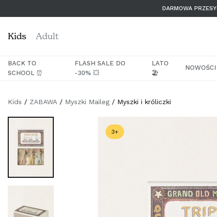
Przejdź
DARMOWA PRZESYŁ
do
treści
Kids
Adult
BACK TO
FLASH SALE DO
LATO
NOWOŚCI
SCHOOL ⏰
-30% 💥
🏖️
Kids
ZABAWA
Myszki Maileg
Myszki i króliczki
3+