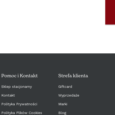
PORTUGAL (€)
SLOVENSKO (€)
SLOVENIJA (€)
SVERIGE (€)
MAGYARORSZÁG (€)
ITALIA (€)
Pomoc i Kontakt
Strefa klienta
Sklep stacjonarny
Giftcard
Kontakt
Wyprzedaże
Polityka Prywatności
Marki
Polityka Plików Cookies
Blog