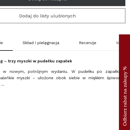
SUOMI (€)
Dodaj do listy ulubionych
FRANCE (€)
ΕΛΛΆΔΑ (€)
ie
Skład i pielęgnacja
Recenzje
Wysyłk
ESPAÑA (€)
eg – trzy myszki w pudełku zapałek
NEDERLAND (€)
eg w nowym, potrójnym wydaniu. W pudełku po zapałkach
ÉIRE (€)
maleńkie myszki – ułożone obok siebie w miękkim śpiworku,
 …
LUXEMBOURG (€)
DEUTSCHLAND (€)
POLSKA (PLN)