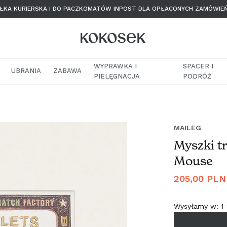
KA KURIERSKA I DO PACZKOMATÓW INPOST DLA OPŁACONYCH ZAMÓWIE
WYPRAWKA I
SPACER I
UBRANIA
ZABAWA
PIELĘGNACJA
PODRÓŻ
MAILEG
Myszki t
Mouse
Cena
205,00 PLN
regularna
Wysyłamy w:
1