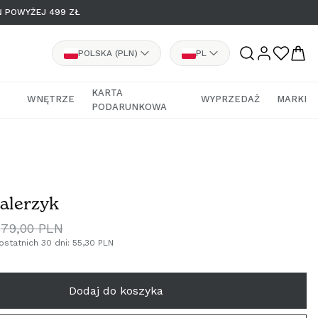
Ń POWYŻEJ 499 ZŁ
K
J
POLSKA (PLN)
PL
r
ę
ÖSTERREICH (€)
PL
a
z
KARTA
WNĘTRZE
WYPRZEDAŻ
MARKI
PODARUNKOWA
j
y
BELGIË (€)
EN
/
k
HRVATSKA (€)
DE
r
e
ΚΎΠΡΟΣ (€)
talerzyk
g
ČESKO (€)
i
Cena
79,00 PLN
regularna
ostatnich 30 dni:
55,30 PLN
o
DANMARK (€)
n
Dodaj do koszyka
EESTI (€)