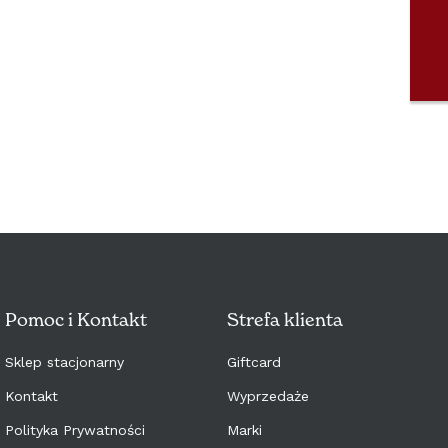
PORTUGAL (€)
SLOVENSKO (€)
SLOVENIJA (€)
SVERIGE (€)
MAGYARORSZÁG (€)
ITALIA (€)
Pomoc i Kontakt
Strefa klienta
Sklep stacjonarny
Giftcard
Kontakt
Wyprzedaże
Polityka Prywatności
Marki