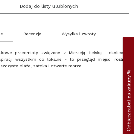
SUOMI (€)
Dodaj do listy ulubionych
FRANCE (€)
ie
Recenzje
ΕΛΛΆΔΑ (€)
Wysyłka i zwroty
ESPAÑA (€)
tkowe przedmioty związane z Mierzeją Helską i okolicami.
piracji wszystkim co lokalne - to przegląd miejsc, roślin i
NEDERLAND (€)
aszczyste plaże, zatoka i otwarte morze,…
ÉIRE (€)
LUXEMBOURG (€)
DEUTSCHLAND (€)
POLSKA (PLN)