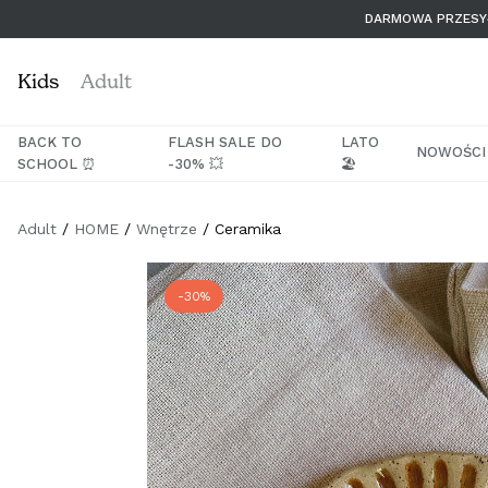
Przejdź
DARMOWA PRZESYŁ
do
treści
Kids
Adult
BACK TO
FLASH SALE DO
LATO
NOWOŚCI
SCHOOL ⏰
-30% 💥
🏖️
Adult
HOME
Wnętrze
Ceramika
-30%