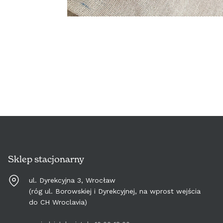
Sklep stacjonarny
ul. Dyrekcyjna 3, Wrocław
(róg ul. Borowskiej i Dyrekcyjnej, na wprost wejścia
do CH Wroclavia)