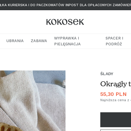
KA KURIERSKA I DO PACZKOMATÓW INPOST DLA OPŁACONYCH ZAMÓWIE
WYPRAWKA I
SPACER I
UBRANIA
ZABAWA
PIELĘGNACJA
PODRÓŻ
ŚLADY
Okrągły 
Cena
55,30 PLN
promocyjna
Najniższa cena z 