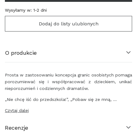
Wysyłamy w:
1-2 dni
ÖSTERREICH (€)
Dodaj do listy ulubionych
BELGIË (€)
HRVATSKA (€)
O produkcie
ΚΎΠΡΟΣ (€)
ČESKO (€)
Prosta w zastosowaniu koncepcja granic osobistych pomaga
porozumiewać się i współpracować z dzieckiem, unikać
DANMARK (€)
nieporozumień i codziennych dramatów.
„Nie chcę iść do przedszkola!”, „Pobaw się ze mną, …
EESTI (€)
Czytaj dalej
SUOMI (€)
Recenzje
FRANCE (€)