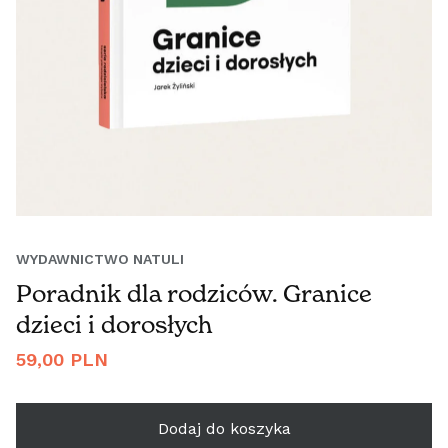
WYDAWNICTWO NATULI
Poradnik dla rodziców. Granice
dzieci i dorosłych
Cena
59,00 PLN
regularna
Dodaj do koszyka