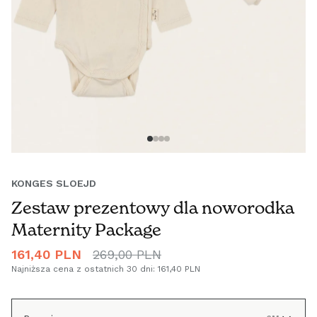
KONGES SLOEJD
Zestaw prezentowy dla noworodka
Maternity Package
Cena
161,40 PLN
Cena
269,00 PLN
promocyjna
regularna
Najniższa cena z ostatnich 30 dni:
161,40 PLN