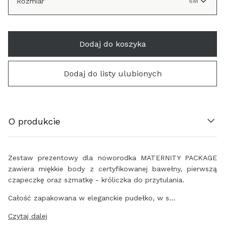
Rozmiar
6M
Dodaj do koszyka
ÖSTERREICH (€)
Dodaj do listy ulubionych
BELGIË (€)
HRVATSKA (€)
O produkcie
ΚΎΠΡΟΣ (€)
ČESKO (€)
Zestaw prezentowy dla noworodka MATERNITY PACKAGE
zawiera miękkie body z certyfikowanej bawełny, pierwszą
DANMARK (€)
czapeczkę oraz szmatkę - króliczka do przytulania.
Całość zapakowana w eleganckie pudełko, w s…
EESTI (€)
Czytaj dalej