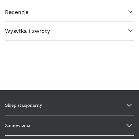
SUOMI (€)
Recenzje
FRANCE (€)
Wysyłka i zwroty
ΕΛΛΆΔΑ (€)
ESPAÑA (€)
NEDERLAND (€)
ÉIRE (€)
LUXEMBOURG (€)
Sklep stacjonarny
DEUTSCHLAND (€)
Zamówienia
POLSKA (PLN)