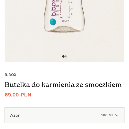
B.BOX
Butelka do karmienia ze smoczkiem
Cena
69,00 PLN
regularna
Wzór
180 ML