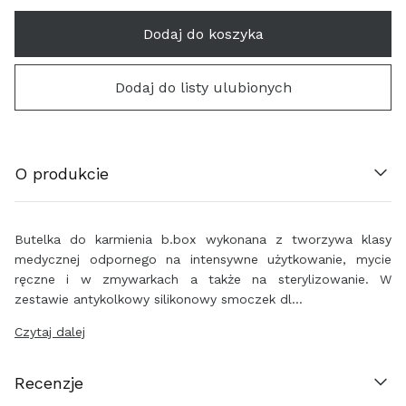
Dodaj do koszyka
ÖSTERREICH (€)
BELGIË (€)
Dodaj do listy ulubionych
HRVATSKA (€)
O produkcie
ΚΎΠΡΟΣ (€)
ČESKO (€)
Butelka do karmienia b.box wykonana z tworzywa klasy
medycznej odpornego na intensywne użytkowanie, mycie
DANMARK (€)
ręczne i w zmywarkach a także na sterylizowanie. W
zestawie antykolkowy silikonowy smoczek dl…
EESTI (€)
Czytaj dalej
SUOMI (€)
Recenzje
FRANCE (€)