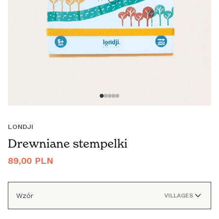
LONDJI
Drewniane stempelki
Cena
89,00 PLN
regularna
Wzór
VILLAGES