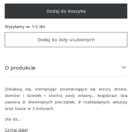
Dodaj do koszyka
Wysyłamy w:
1-2 dni
ÖSTERREICH (€)
Dodaj do listy ulubionych
BELGIË (€)
HRVATSKA (€)
O produkcie
ΚΎΠΡΟΣ (€)
Zrelaksuj się, stemplując powtarzające się wzory drzew,
ČESKO (€)
domów i ścieżek i stwórz swój własny... krajobraz!
Gra
zawiera 6 drewnianych pieczątek, 9 rozkładanych arkuszy
DANMARK (€)
oraz tusze w 3 kolorach.
Dla dz…
EESTI (€)
Czytaj dalej