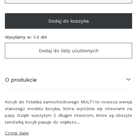
Dodaj do koszyka
ÖSTERREICH (€)
Wysyłamy w:
1-2 dni
BELGIË (€)
Dodaj do listy ulubionych
HRVATSKA (€)
O produkcie
ΚΎΠΡΟΣ (€)
ČESKO (€)
Kocyk do fotelika samochodowego MULTI to nowsza wersja
starszego modelu kocyka, która wyróżnia się otworami na
DANMARK (€)
pasy. Dzięki wyszytym 2 długim otworom, które są obszyte
lamówką kocyk pasuje do większo…
EESTI (€)
Czytaj dalej