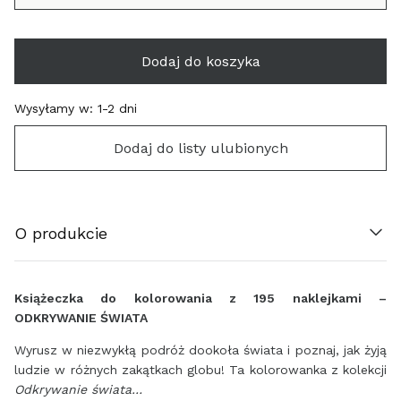
Dodaj do koszyka
Wysyłamy w:
1-2 dni
Dodaj do listy ulubionych
ÖSTERREICH (€)
O produkcie
BELGIË (€)
HRVATSKA (€)
Książeczka do kolorowania z 195 naklejkami –
ODKRYWANIE ŚWIATA
ΚΎΠΡΟΣ (€)
Wyrusz w niezwykłą podróż dookoła świata i poznaj, jak żyją
ČESKO (€)
ludzie w różnych zakątkach globu! Ta kolorowanka z kolekcji
Odkrywanie świata…