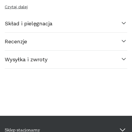
DANMARK (€)
Czytaj dalej
EESTI (€)
Skład i pielęgnacja
SUOMI (€)
Recenzje
FRANCE (€)
Wysyłka i zwroty
ΕΛΛΆΔΑ (€)
ESPAÑA (€)
NEDERLAND (€)
ÉIRE (€)
LUXEMBOURG (€)
Sklep stacjonarny