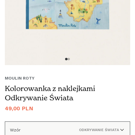
MOULIN ROTY
Kolorowanka z naklejkami
Odkrywanie Świata
Cena
49,00 PLN
regularna
Wzór
ODKRYWANIE ŚWIATA