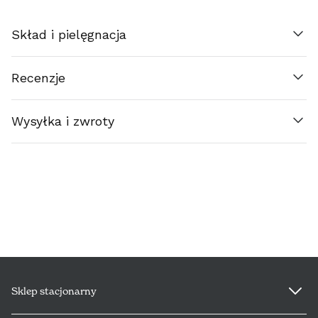
EESTI (€)
Skład i pielęgnacja
SUOMI (€)
Recenzje
FRANCE (€)
Wysyłka i zwroty
ΕΛΛΆΔΑ (€)
ESPAÑA (€)
NEDERLAND (€)
ÉIRE (€)
LUXEMBOURG (€)
Sklep stacjonarny
DEUTSCHLAND (€)