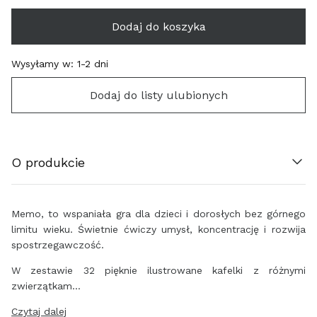
Dodaj do koszyka
Wysyłamy w:
1-2 dni
Dodaj do listy ulubionych
ÖSTERREICH (€)
O produkcie
BELGIË (€)
HRVATSKA (€)
Memo, to wspaniała gra dla dzieci i dorosłych bez górnego
limitu wieku. Świetnie ćwiczy umysł, koncentrację i rozwija
ΚΎΠΡΟΣ (€)
spostrzegawczość.
ČESKO (€)
W zestawie 32 pięknie ilustrowane kafelki z różnymi
zwierzątkam…
DANMARK (€)
Czytaj dalej