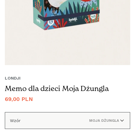
LONDJI
Memo dla dzieci Moja Dżungla
Cena
69,00 PLN
regularna
Wzór
MOJA DŻUNGLA