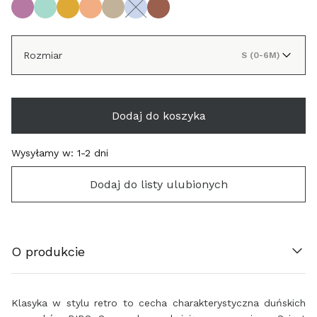
Rozmiar
S (0-6M)
Dodaj do koszyka
ÖSTERREICH (€)
Wysyłamy w:
1-2 dni
BELGIË (€)
Dodaj do listy ulubionych
HRVATSKA (€)
O produkcie
ΚΎΠΡΟΣ (€)
ČESKO (€)
Klasyka w stylu retro to cecha charakterystyczna duńskich