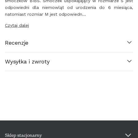
smoczków BIBS. Smoczek uspokajający w rozmiarze S jest
DANMARK (€)
odpowiedni dla niemowląt od urodzenia do 6 miesiąca,
natomiast rozmiar M jest odpowiedn…
EESTI (€)
Czytaj dalej
SUOMI (€)
Recenzje
FRANCE (€)
Wysyłka i zwroty
ΕΛΛΆΔΑ (€)
ESPAÑA (€)
NEDERLAND (€)
ÉIRE (€)
LUXEMBOURG (€)
Sklep stacjonarny