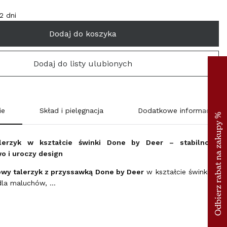
SUOMI (€)
-2 dni
FRANCE (€)
Dodaj do koszyka
ΕΛΛΆΔΑ (€)
Dodaj do listy ulubionych
ESPAÑA (€)
NEDERLAND (€)
ie
Skład i pielęgnacja
Dodatkowe informacje
ÉIRE (€)
alerzyk w kształcie świnki Done by Deer – stabilność,
o i uroczy design
LUXEMBOURG (€)
owy talerzyk z przyssawką Done by Deer
w kształcie świnki to
dla maluchów, …
DEUTSCHLAND (€)
POLSKA (PLN)