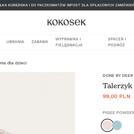
KA KURIERSKA I DO PACZKOMATÓW INPOST DLA OPŁACONYCH ZAMÓWIE
WYPRAWKA I
SPACER I
UBRANIA
ZABAWA
PIELĘGNACJA
PODRÓŻ
nia dla dzieci
DONE BY DEER
Talerzyk
Cena
99,00 PLN
regularna
PIGEE POWDE