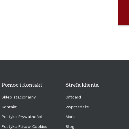
PORTUGAL (€)
SLOVENSKO (€)
SLOVENIJA (€)
SVERIGE (€)
MAGYARORSZÁG (€)
ITALIA (€)
Pomoc i Kontakt
Strefa klienta
Sklep stacjonarny
Giftcard
Kontakt
Wyprzedaże
Polityka Prywatności
Marki
Polityka Plików Cookies
Blog