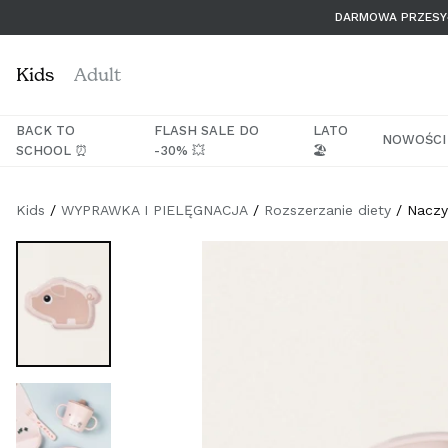
Przejdź
DARMOWA PRZESYŁ
do
treści
Kids
Adult
BACK TO
FLASH SALE DO
LATO
NOWOŚCI
SCHOOL ⏰
-30% 💥
🏖️
Kids
WYPRAWKA I PIELĘGNACJA
Rozszerzanie diety
Naczy